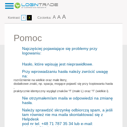
A
A
A
Kontrast:
X
X
Czcionka:
Pomoc
Najczęściej pojawiające się problemy przy
logowaniu:
Hasło, które wpisuję jest nieprawidłowe.
Przy wprowadzaniu hasła należy zwrócić uwagę
na:
rozróżnienie na wielkie oraz małe litery,
dodatkowe znaki, np. spacja, mogące pojawić się przy kopiowaniu hasła
,
praktycznie identyczny wygląd znaków “l” (małe L) oraz “I” (wielkie i).
Nie otrzymałem/am maila w odpowiedzi na zmianę
hasła.
Należy sprawdzić skrzynkę odbiorczą spam, a jeśli
tam również nie ma maila skontaktować się z
Helpdesk
pod nr tel. +48 71 787 35 34 lub e-mail: